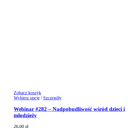
Zobacz koszyk
Wybierz opcje
/
Szczegóły
Webinar #282 – Nadpobudliwość wśród dzieci i
młodzieży
26,00
zł