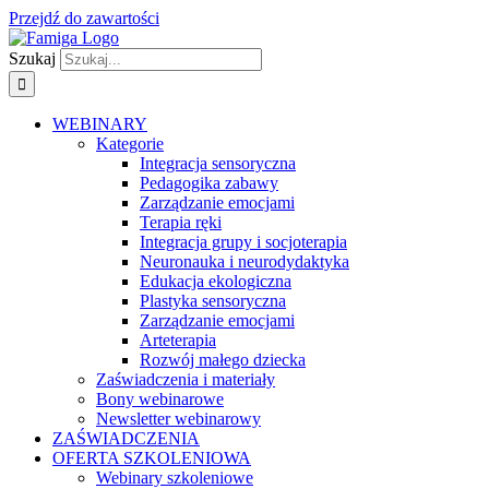
Przejdź do zawartości
Szukaj
WEBINARY
Kategorie
Integracja sensoryczna
Pedagogika zabawy
Zarządzanie emocjami
Terapia ręki
Integracja grupy i socjoterapia
Neuronauka i neurodydaktyka
Edukacja ekologiczna
Plastyka sensoryczna
Zarządzanie emocjami
Arteterapia
Rozwój małego dziecka
Zaświadczenia i materiały
Bony webinarowe
Newsletter webinarowy
ZAŚWIADCZENIA
OFERTA SZKOLENIOWA
Webinary szkoleniowe