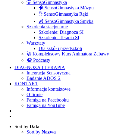
💡 SensoGimnastyka
🧠 SensoGimnastyka Mózgu
✋ SensoGimnastyka Ręki
👶 SensoGimnastyka Smyka
Szkolenia stacjonarne
Szkolenie: Diagnoza SI
Szkolenie: Terapia SI
Warsztaty
Dla szkół i przedszkoli
🚀 Kompleksowy Kurs Animatora Zabawy
🎧 Podcasty
DIAGNOZA I TERAPIA
Integracja Sensoryczna
Badanie ADOS-2
KONTAKT
Informacje kontaktowe
O firmie
Famiga na Facebooku
Famiga na YouTube
Sort by
Data
Sort by
Nazwa