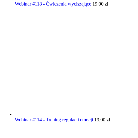
Webinar #118 - Ćwiczenia wyciszające
19,00
zł
Webinar #114 - Trening regulacji emocji
19,00
zł