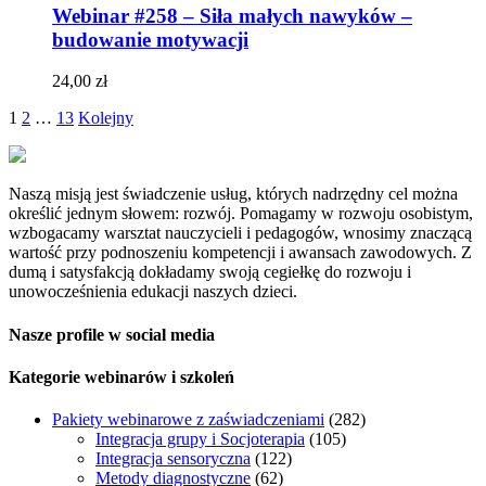
Webinar #258 – Siła małych nawyków –
budowanie motywacji
24,00
zł
1
2
…
13
Kolejny
Naszą misją jest świadczenie usług, których nadrzędny cel można
określić jednym słowem: rozwój. Pomagamy w rozwoju osobistym,
wzbogacamy warsztat nauczycieli i pedagogów, wnosimy znaczącą
wartość przy podnoszeniu kompetencji i awansach zawodowych. Z
dumą i satysfakcją dokładamy swoją cegiełkę do rozwoju i
unowocześnienia edukacji naszych dzieci.
Nasze profile w social media
Kategorie webinarów i szkoleń
Pakiety webinarowe z zaświadczeniami
(282)
Integracja grupy i Socjoterapia
(105)
Integracja sensoryczna
(122)
Metody diagnostyczne
(62)