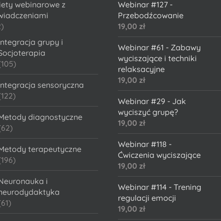
iety webinarowe z
Webinar #127 -
wiadczeniami
Przebodźcowanie
)
19,00
zł
Integracja grupy i
Webinar #61 - Zabawy
Socjoterapia
wyciszające i techniki
(105)
relaksacyjne
19,00
zł
Integracja sensoryczna
(122)
Webinar #29 - Jak
wyciszyć grupę?
Metody diagnostyczne
19,00
zł
(62)
Webinar #118 -
Metody terapeutyczne
Ćwiczenia wyciszające
(196)
19,00
zł
Neuronauka i
Webinar #114 - Trening
neurodydaktyka
regulacji emocji
(61)
19,00
zł