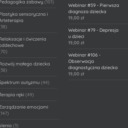
Pedagogika zabawy
(101)
Webinar #59 - Pierwsza
diagnoza dziecka
Plastyka sensoryczna i
19,00
zł
Arteterapia
(38)
Webinar #79 - Depresja
u dzieci
Relaksacje i ćwiczenia
19,00
zł
oddechowe
(70)
Webinar #106 -
Obserwacja
Rozwój małego dziecka
diagnostyczna dziecka
(38)
19,00
zł
Spektrum autyzmu
(44)
Terapia ręki
(49)
Zarządzanie emocjami
(147)
olenia
(3)