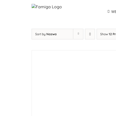
Przejdź
do
WE
zawartości
Sort by
Nazwa
Show
12 P