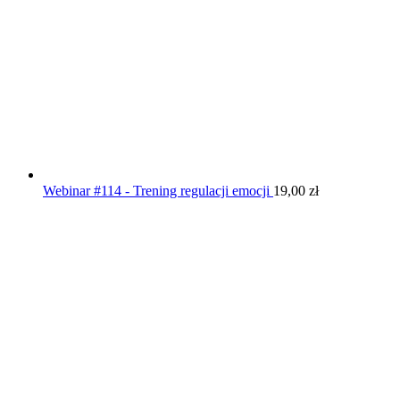
Webinar #114 - Trening regulacji emocji
19,00
zł