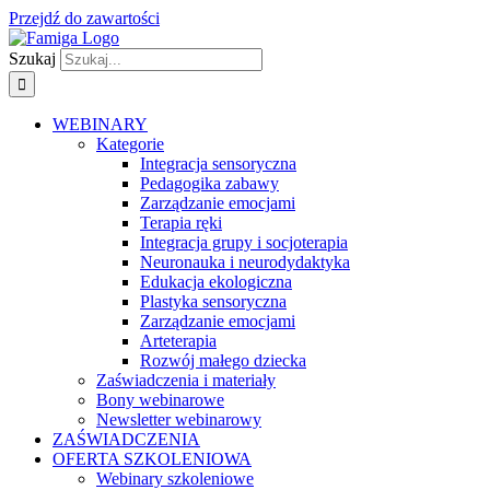
Przejdź do zawartości
Szukaj
WEBINARY
Kategorie
Integracja sensoryczna
Pedagogika zabawy
Zarządzanie emocjami
Terapia ręki
Integracja grupy i socjoterapia
Neuronauka i neurodydaktyka
Edukacja ekologiczna
Plastyka sensoryczna
Zarządzanie emocjami
Arteterapia
Rozwój małego dziecka
Zaświadczenia i materiały
Bony webinarowe
Newsletter webinarowy
ZAŚWIADCZENIA
OFERTA SZKOLENIOWA
Webinary szkoleniowe