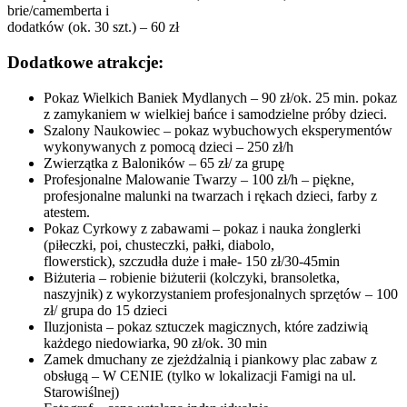
brie/camemberta i
dodatków (ok. 30 szt.) – 60 zł
Dodatkowe atrakcje:
Pokaz Wielkich Baniek Mydlanych – 90 zł/ok. 25 min. pokaz
z zamykaniem w wielkiej bańce i samodzielne próby dzieci.
Szalony Naukowiec – pokaz wybuchowych eksperymentów
wykonywanych z pomocą dzieci – 250 zł/h
Zwierzątka z Baloników – 65 zł/ za grupę
Profesjonalne Malowanie Twarzy – 100 zł/h – piękne,
profesjonalne malunki na twarzach i rękach dzieci, farby z
atestem.
Pokaz Cyrkowy z zabawami – pokaz i nauka żonglerki
(piłeczki, poi, chusteczki, pałki, diabolo,
flowerstick), szczudła duże i małe- 150 zł/30-45min
Biżuteria – robienie biżuterii (kolczyki, bransoletka,
naszyjnik) z wykorzystaniem profesjonalnych sprzętów – 100
zł/ grupa do 15 dzieci
Iluzjonista – pokaz sztuczek magicznych, które zadziwią
każdego niedowiarka, 90 zł/ok. 30 min
Zamek dmuchany ze zjeżdżalnią i piankowy plac zabaw z
obsługą – W CENIE (tylko w lokalizacji Famigi na ul.
Starowiślnej)