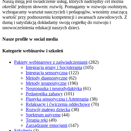
Naszą misją jest świadczenie usług, których nadrzędny cel można
określić jednym słowem: rozwój. Pomagamy w rozwoju osobistym,
wzbogacamy warsztat nauczycieli i pedagogów, wnosimy znaczącą
wartość przy podnoszeniu kompetencji i awansach zawodowych. Z
dumą i satysfakcją dokładamy swoją cegiełkę do rozwoju i
unowocześnienia edukacji naszych dzieci.
Nasze profile w social media
Kategorie webinarów i szkoleń
Pakiety webinarowe z zaświadczeniami
(282)
Integracja grupy i Socjoterapia
(105)
Integracja sensoryczna
(122)
Metody diagnostyczne
(62)
Metody terapeutyczne
(196)
Neuronauka i neurodydaktyka
(61)
Pedagogika zabawy
(101)
Plastyka sensoryczna i Arteterapia
(38)
Relaksacje i ćwiczenia oddechowe
(70)
Rozwój małego dziecka
(38)
Spektrum autyzmu
(44)
Terapia ręki
(49)
Zarządzanie emocjami
(147)
Szkolenia
(3)