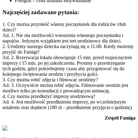
Fotograf – cena ustalana indywidualnie
Najczęściej zadawane pytania:
1. Czy można przynieść własny poczęstunek dla rodziców i/lub
dzieci?
Ad. 1. Nie ma możliwości wnoszenia własnego poczęstunku i
napojów. Jedynym wyjątkiem jest tort urodzinowy dla dzieci.
2. Urodziny naszego dziecka zaczynają się o 11.00. Kiedy możemy
przyjść do Famigi?
Ad. 2. Rezerwacja lokalu obowiązuje 15 min. przed rozpoczęciem
imprezy i 15 min. po jej zakończeniu. Prosimy o przestrzeganie
tych godzin, gdyż potrzebujemy czasu aby przygotować się do
kolejnego świętowania urodzin i przybycia gości.
3. Czy można robić zdjęcia i filmować urodziny?
Ad. 3. Oczywiście można robić zdjęcia. Filmowanie urodzin jest
możliwe tylko po konsultacji z prowadzącym animację.
4. Czy można przedłużyć imprezę urodzinową?
Ad. 4. Jest możliwość przedłużenia imprezy, po wcześniejszym
ustaleniu oraz dopłacie (180 zł – przedłużenie przyjęcia o godzinę)
Zespół Famiga