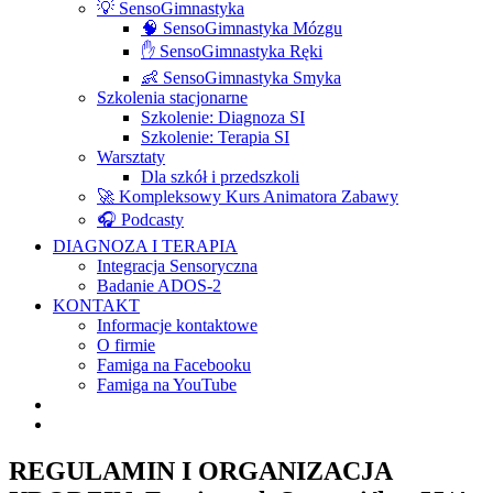
💡 SensoGimnastyka
🧠 SensoGimnastyka Mózgu
✋ SensoGimnastyka Ręki
👶 SensoGimnastyka Smyka
Szkolenia stacjonarne
Szkolenie: Diagnoza SI
Szkolenie: Terapia SI
Warsztaty
Dla szkół i przedszkoli
🚀 Kompleksowy Kurs Animatora Zabawy
🎧 Podcasty
DIAGNOZA I TERAPIA
Integracja Sensoryczna
Badanie ADOS-2
KONTAKT
Informacje kontaktowe
O firmie
Famiga na Facebooku
Famiga na YouTube
REGULAMIN I ORGANIZACJA