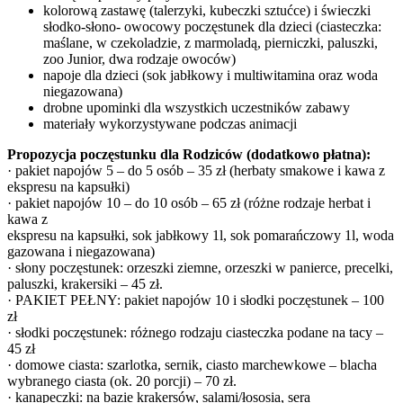
kolorową zastawę (talerzyki, kubeczki sztućce) i świeczki
słodko-słono- owocowy poczęstunek dla dzieci (ciasteczka:
maślane, w czekoladzie, z marmoladą, pierniczki, paluszki,
zoo Junior, dwa rodzaje owoców)
napoje dla dzieci (sok jabłkowy i multiwitamina oraz woda
niegazowana)
drobne upominki dla wszystkich uczestników zabawy
materiały wykorzystywane podczas animacji
Propozycja poczęstunku dla Rodziców (dodatkowo płatna):
· pakiet napojów 5 – do 5 osób – 35 zł (herbaty smakowe i kawa z
ekspresu na kapsułki)
· pakiet napojów 10 – do 10 osób – 65 zł (różne rodzaje herbat i
kawa z
ekspresu na kapsułki, sok jabłkowy 1l, sok pomarańczowy 1l, woda
gazowana i niegazowana)
· słony poczęstunek: orzeszki ziemne, orzeszki w panierce, precelki,
paluszki, krakersiki – 45 zł.
· PAKIET PEŁNY: pakiet napojów 10 i słodki poczęstunek – 100
zł
· słodki poczęstunek: różnego rodzaju ciasteczka podane na tacy –
45 zł
· domowe ciasta: szarlotka, sernik, ciasto marchewkowe – blacha
wybranego ciasta (ok. 20 porcji) – 70 zł.
· kanapeczki: na bazie krakersów, salami/łososia, sera