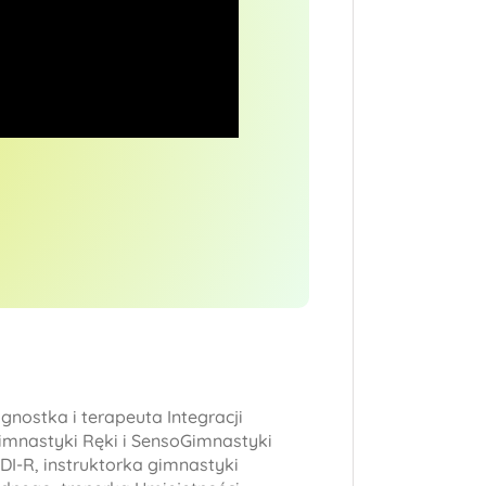
nostka i terapeuta Integracji
mnastyki Ręki i SensoGimnastyki
I-R, instruktorka gimnastyki