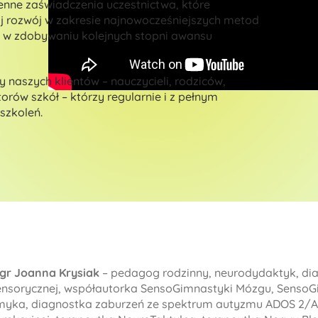
enne zaświadczenia uczestnictwa, które
j rozwój w zakresie najnowocześniejszych metod
ę w zdobywaniu kolejnych stopni awansu
y naszych klientów – nauczycieli, rodziców,
rów szkół – którzy regularnie i z pełnym
szkoleń.
gr Joanna Krysiak
– pedagog rodzinny, neurodydaktyk, diag
ensorycznej, współautorka SensoGimnastyki Mózgu, SensoGi
myka, diagnostka zaburzeń ze spektrum autyzmu ADOS 2/AD