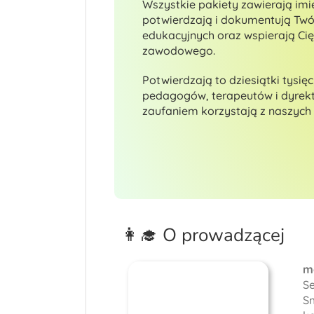
Wszystkie pakiety zawierają imi
potwierdzają i dokumentują Twó
edukacyjnych oraz wspierają Ci
zawodowego.
Potwierdzają to dziesiątki tysięc
pedagogów, terapeutów i dyrekto
zaufaniem korzystają z naszych 
👩‍🎓 O prowadzącej
m
S
S