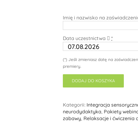
Imię i nazwisko na zaświadczen
Data uczestnictwa
*
(*) Jeśli zmieniasz datę na zaświadcze
premiery.
DODAJ DO KOSZYKA
Kategorii:
Integracja sensoryczn
neurodydaktyka
,
Pakiety webin
zabawy
,
Relaksacje i ćwiczenia