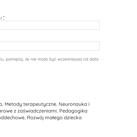
iu
*
niu, pamiętaj, że nie może być wcześniejsza niż data
a
,
Metody terapeutyczne
,
Neuronauka i
arowe z zaświadczeniami
,
Pedagogika
 oddechowe
,
Rozwój małego dziecka