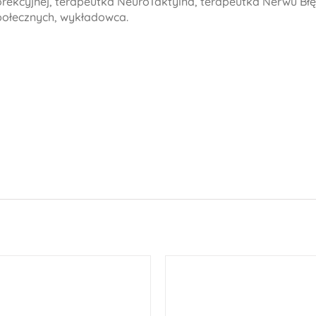
orekcyjnej, terapeutka NeuroTaktylna, terapeutka Nerwu Bł
połecznych, wykładowca.