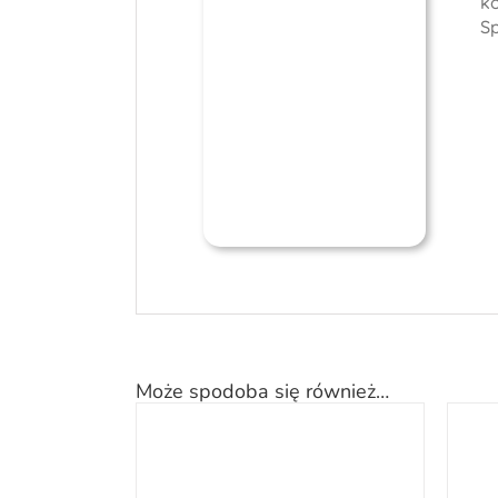
k
S
Może spodoba się również…