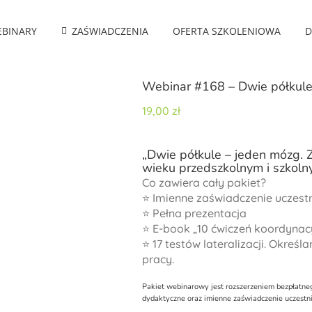
BINARY
ZAŚWIADCZENIA
OFERTA SZKOLENIOWA
D
Webinar #168 – Dwie półkule
19,00
zł
„Dwie półkule – jeden mózg. 
wieku przedszkolnym i szkoln
Co zawiera cały pakiet?
⭐ Imienne zaświadczenie uczest
⭐ Pełna prezentacja
⭐ E-book „10 ćwiczeń koordynacyj
⭐ 17 testów lateralizacji. Określ
pracy.
Pakiet webinarowy jest rozszerzeniem bezpłatneg
dydaktyczne oraz imienne zaświadczenie uczestn