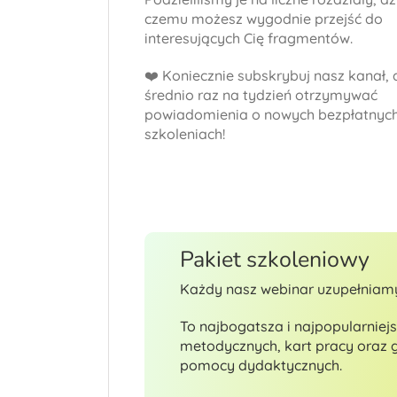
czemu możesz wygodnie przejść do
interesujących Cię fragmentów.
❤️ Koniecznie subskrybuj nasz kanał,
średnio raz na tydzień otrzymywać
powiadomienia o nowych bezpłatnyc
szkoleniach!
Pakiet szkoleniowy
Każdy nasz webinar uzupełniamy
To najbogatsza i najpopularniejs
metodycznych, kart pracy oraz
pomocy dydaktycznych.