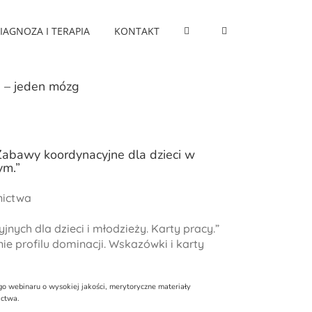
IAGNOZA I TERAPIA
KONTAKT
 – jeden mózg
Zabawy koordynacyjne dla dzieci w
ym.”
nictwa
nych dla dzieci i młodzieży. Karty pracy.”
anie profilu dominacji. Wskazówki i karty
o webinaru o wysokiej jakości, merytoryczne materiały
ictwa.