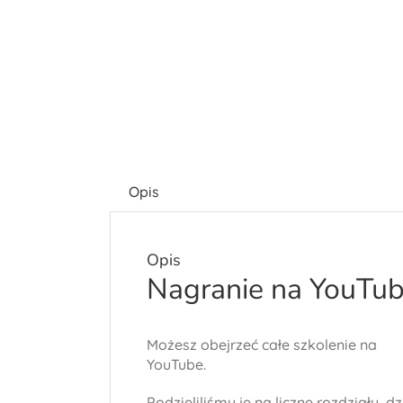
Opis
Opis
Nagranie na YouTu
Możesz obejrzeć całe szkolenie na
YouTube.
Podzieliliśmy je na liczne rozdziały, dz