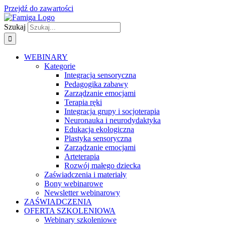
Przejdź do zawartości
Szukaj
WEBINARY
Kategorie
Integracja sensoryczna
Pedagogika zabawy
Zarządzanie emocjami
Terapia ręki
Integracja grupy i socjoterapia
Neuronauka i neurodydaktyka
Edukacja ekologiczna
Plastyka sensoryczna
Zarządzanie emocjami
Arteterapia
Rozwój małego dziecka
Zaświadczenia i materiały
Bony webinarowe
Newsletter webinarowy
ZAŚWIADCZENIA
OFERTA SZKOLENIOWA
Webinary szkoleniowe