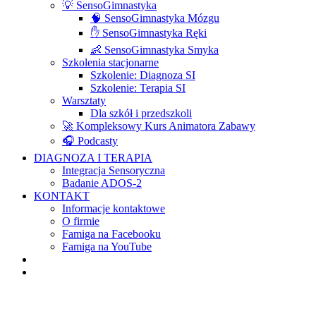
💡 SensoGimnastyka
🧠 SensoGimnastyka Mózgu
✋ SensoGimnastyka Ręki
👶 SensoGimnastyka Smyka
Szkolenia stacjonarne
Szkolenie: Diagnoza SI
Szkolenie: Terapia SI
Warsztaty
Dla szkół i przedszkoli
🚀 Kompleksowy Kurs Animatora Zabawy
🎧 Podcasty
DIAGNOZA I TERAPIA
Integracja Sensoryczna
Badanie ADOS-2
KONTAKT
Informacje kontaktowe
O firmie
Famiga na Facebooku
Famiga na YouTube