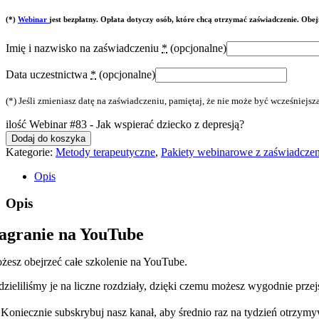
(*)
Webinar
jest bezpłatny. Opłata dotyczy osób, które chcą otrzymać zaświadczenie. Obe
Imię i nazwisko na zaświadczeniu
*
(opcjonalne)
Data uczestnictwa
*
(opcjonalne)
(*) Jeśli zmieniasz datę na zaświadczeniu, pamiętaj, że nie może być wcześniejsza
ilość Webinar #83 - Jak wspierać dziecko z depresją?
Dodaj do koszyka
Kategorie:
Metody terapeutyczne
,
Pakiety webinarowe z zaświadcze
Opis
Opis
agranie na YouTube
żesz obejrzeć całe szkolenie na YouTube.
dzieliliśmy je na liczne rozdziały, dzięki czemu możesz wygodnie prze
 Koniecznie subskrybuj nasz kanał, aby średnio raz na tydzień otrzy