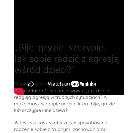
„Bije, gryzie, szczypie.
Jak sobie radzić z agresją
wśród dzieci?”
O webinarze szkoleniowym
🌟Czy zdarza Ci się obserwować, jak dzieci
reagują agresją w trudnych sytuacjach? A
może masz w grupie ucznia, który bije, gryzie
lub szczypie inne dzieci?
🌟Jeśli szukasz skutecznych sposobów na
radzenie sobie z trudnymi zachowaniami i