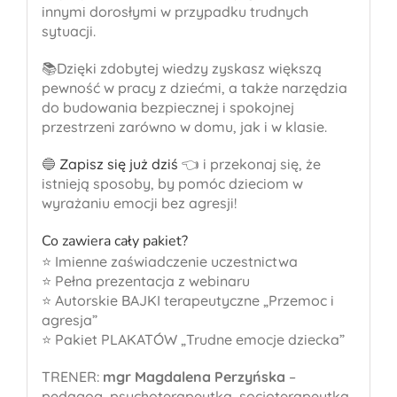
innymi dorosłymi w przypadku trudnych
sytuacji.
📚Dzięki zdobytej wiedzy zyskasz większą
pewność w pracy z dziećmi, a także narzędzia
do budowania bezpiecznej i spokojnej
przestrzeni zarówno w domu, jak i w klasie.
🔵
Zapisz się już dziś
👈 i przekonaj się, że
istnieją sposoby, by pomóc dzieciom w
wyrażaniu emocji bez agresji!
Co zawiera cały pakiet?
⭐ Imienne zaświadczenie uczestnictwa
⭐ Pełna prezentacja z webinaru
⭐ Autorskie BAJKI terapeutyczne „Przemoc i
agresja”
⭐ Pakiet PLAKATÓW „Trudne emocje dziecka”
TRENER:
mgr Magdalena Perzyńska
–
pedagog, psychoterapeutka, socjoterapeutka,