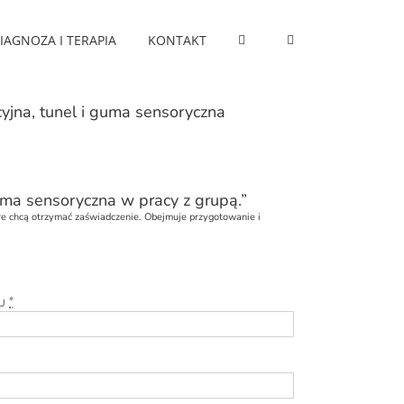
IAGNOZA I TERAPIA
KONTAKT
jna, tunel i guma sensoryczna
uma sensoryczna w pracy z grupą.”
óre chcą otrzymać zaświadczenie. Obejmuje przygotowanie i
iu
*