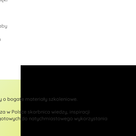
 aby
h
 o bogate materiały szkoleniowe.
za w Polsce skarbnica wiedzy, inspiracji
 gotowych do natychmiastowego wykorzystania