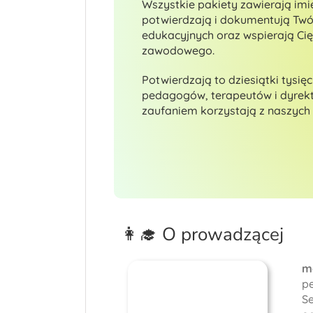
Wszystkie pakiety zawierają imi
potwierdzają i dokumentują Twó
edukacyjnych oraz wspierają Ci
zawodowego.
Potwierdzają to dziesiątki tysięc
pedagogów, terapeutów i dyrekto
zaufaniem korzystają z naszych 
👩‍🎓 O prowadzącej
m
p
S