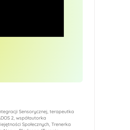
tegracji Sensorycznej, terapeutka
ADOS 2, współautorka
ejętności Społecznych, Trenerka