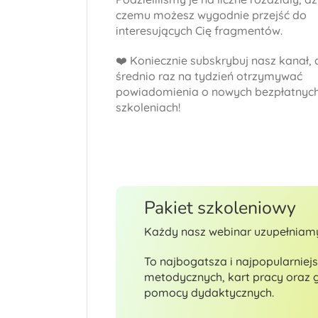
czemu możesz wygodnie przejść do
interesujących Cię fragmentów.
❤️ Koniecznie subskrybuj nasz kanał,
średnio raz na tydzień otrzymywać
powiadomienia o nowych bezpłatnyc
szkoleniach!
Pakiet szkoleniowy
Każdy nasz webinar uzupełniamy
To najbogatsza i najpopularniejs
metodycznych, kart pracy oraz
pomocy dydaktycznych.