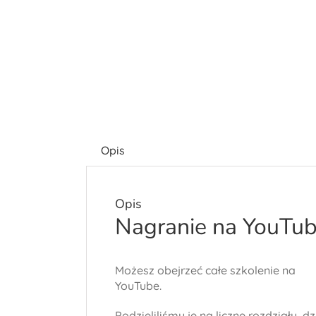
Opis
Opis
Nagranie na YouTu
Możesz obejrzeć całe szkolenie na
YouTube.
Podzieliliśmy je na liczne rozdziały, dz