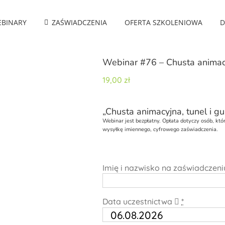
BINARY
ZAŚWIADCZENIA
OFERTA SZKOLENIOWA
D
Webinar #76 – Chusta animacy
19,00
zł
„Chusta animacyjna, tunel i g
Webinar
jest bezpłatny. Opłata dotyczy osób, kt
wysyłkę imiennego, cyfrowego zaświadczenia.
Imię i nazwisko na zaświadczen
Data uczestnictwa
*