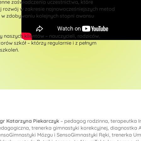
enne zaświadczenia uczestnictwa, które
j rozwój w zakresie najnowocześniejszych metod
ę w zdobywaniu kolejnych stopni awansu
y naszych klientów – nauczycieli, rodziców,
rów szkół – którzy regularnie i z pełnym
szkoleń.
gr Katarzyna Piekarczyk
– pedagog rodzinna, terapeutka In
edagogiczna, trenerka gimnastyki korekcyjnej, diagnostka 
ensoGimnastyki Mózgu i SensoGimnastyki Ręki, trenerka Umi