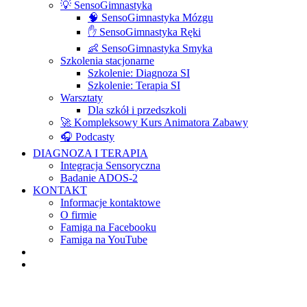
💡 SensoGimnastyka
🧠 SensoGimnastyka Mózgu
✋ SensoGimnastyka Ręki
👶 SensoGimnastyka Smyka
Szkolenia stacjonarne
Szkolenie: Diagnoza SI
Szkolenie: Terapia SI
Warsztaty
Dla szkół i przedszkoli
🚀 Kompleksowy Kurs Animatora Zabawy
🎧 Podcasty
DIAGNOZA I TERAPIA
Integracja Sensoryczna
Badanie ADOS-2
KONTAKT
Informacje kontaktowe
O firmie
Famiga na Facebooku
Famiga na YouTube