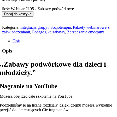
wcześniejsza niż data premiery.
ilość Webinar #195 - Zabawy podwórkowe
Dodaj do koszyka
Kategorie:
Integracja grupy i Socjoterapia
,
Pakiety webinarowe z
zaświadczeniami
,
Pedagogika zabawy
,
Zarządzanie emocjami
Opis
Opis
„Zabawy podwórkowe dla dzieci i
młodzieży.”
Nagranie na YouTube
Możesz obejrzeć całe szkolenie na YouTube.
Podzieliliśmy je na liczne rozdziały, dzięki czemu możesz wygodnie
przejść do interesujących Cię fragmentów.