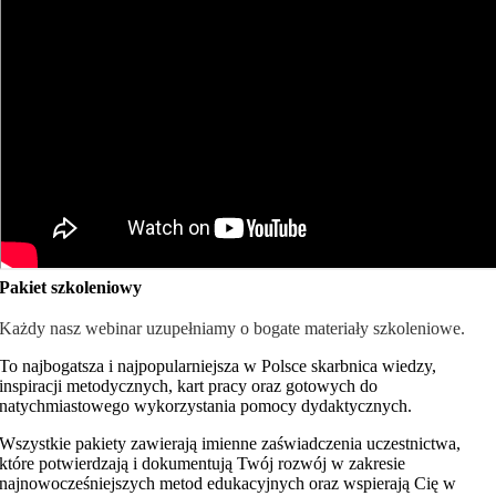
Pakiet szkoleniowy
Każdy nasz webinar uzupełniamy o bogate materiały szkoleniowe.
To najbogatsza i najpopularniejsza w Polsce skarbnica wiedzy,
inspiracji metodycznych, kart pracy oraz gotowych do
natychmiastowego wykorzystania pomocy dydaktycznych.
Wszystkie pakiety zawierają imienne zaświadczenia uczestnictwa,
które potwierdzają i dokumentują Twój rozwój w zakresie
najnowocześniejszych metod edukacyjnych oraz wspierają Cię w