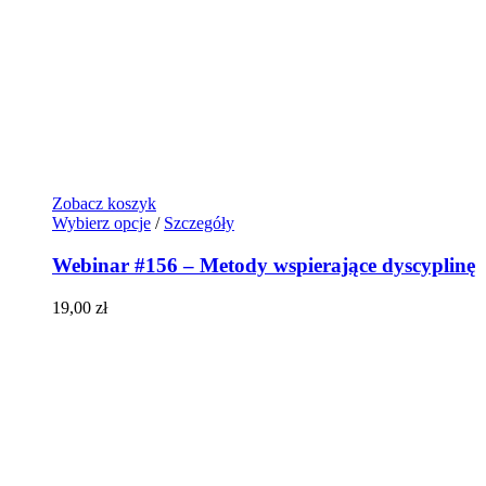
Zobacz koszyk
Wybierz opcje
/
Szczegóły
Webinar #156 – Metody wspierające dyscyplinę
19,00
zł