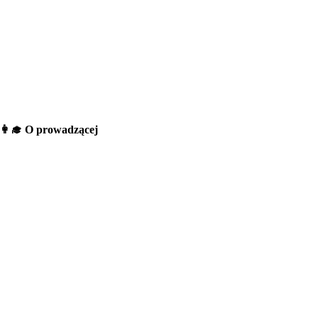
👩‍🎓 O prowadzącej