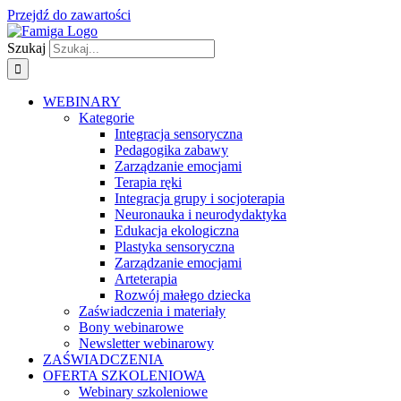
Przejdź do zawartości
Szukaj
WEBINARY
Kategorie
Integracja sensoryczna
Pedagogika zabawy
Zarządzanie emocjami
Terapia ręki
Integracja grupy i socjoterapia
Neuronauka i neurodydaktyka
Edukacja ekologiczna
Plastyka sensoryczna
Zarządzanie emocjami
Arteterapia
Rozwój małego dziecka
Zaświadczenia i materiały
Bony webinarowe
Newsletter webinarowy
ZAŚWIADCZENIA
OFERTA SZKOLENIOWA
Webinary szkoleniowe